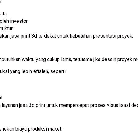
:
yata
leh investor
ruktur
an jasa print 3d terdekat untuk kebutuhan presentasi proyek.
tuhkan waktu yang cukup lama, terutama jika desain proyek me
si yang lebih efisien, seperti:
al
 layanan jasa 3d print untuk mempercepat proses visualisasi des
menekan biaya produksi maket.