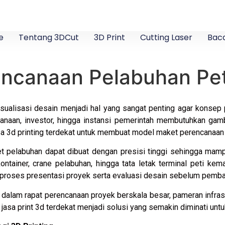
e
Tentang 3DCut
3D Print
Cutting Laser
Baca
ncanaan Pelabuhan Pe
sualisasi desain menjadi hal yang sangat penting agar konse
canaan, investor, hingga instansi pemerintah membutuhkan gamb
sa 3d printing terdekat untuk membuat model maket perencanaan p
et pelabuhan dapat dibuat dengan presisi tinggi sehingga mam
kontainer, crane pelabuhan, hingga tata letak terminal peti kem
proses presentasi proyek serta evaluasi desain sebelum pemba
n dalam rapat perencanaan proyek berskala besar, pameran infrast
anan jasa print 3d terdekat menjadi solusi yang semakin diminati