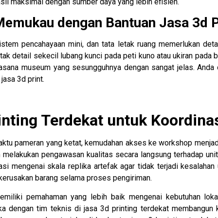
asil maksimal dengan sumber daya yang lebih efisien.
g Memukau dengan Bantuan Jasa 3d P
tem pencahayaan mini, dan tata letak ruang memerlukan detail
k detail sekecil lubang kunci pada peti kuno atau ukiran pada bi
ana museum yang sesungguhnya dengan sangat jelas. Anda d
jasa 3d print.
ting Terdekat untuk Koordina
ktu pameran yang ketat, kemudahan akses ke workshop menjadi
 melakukan pengawasan kualitas secara langsung terhadap unit
tasi mengenai skala replika artefak agar tidak terjadi kesalahan
 kerusakan barang selama proses pengiriman.
 memiliki pemahaman yang lebih baik mengenai kebutuhan lok
ka dengan tim teknis di jasa 3d printing terdekat membangun 