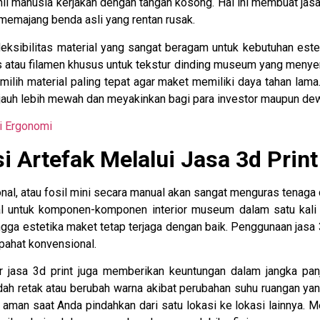
 manusia kerjakan dengan tangan kosong. Hal ini membuat jasa
 memajang benda asli yang rentan rusak.
fleksibilitas material yang sangat beragam untuk kebutuhan es
atau filamen khusus untuk tekstur dinding museum yang menyeru
ilih material paling tepat agar maket memiliki daya tahan lama.
jauh lebih mewah dan meyakinkan bagi para investor maupun dew
i Ergonomi
i Artefak Melalui Jasa 3d Print
nal, atau fosil mini secara manual akan sangat menguras tenaga d
untuk komponen-komponen interior museum dalam satu kali pr
gga estetika maket tetap terjaga dengan baik. Penggunaan jasa 3
 pahat konvensional.
 jasa 3d print juga memberikan keuntungan dalam jangka panj
udah retak atau berubah warna akibat perubahan suhu ruangan ya
ga aman saat Anda pindahkan dari satu lokasi ke lokasi lainnya.