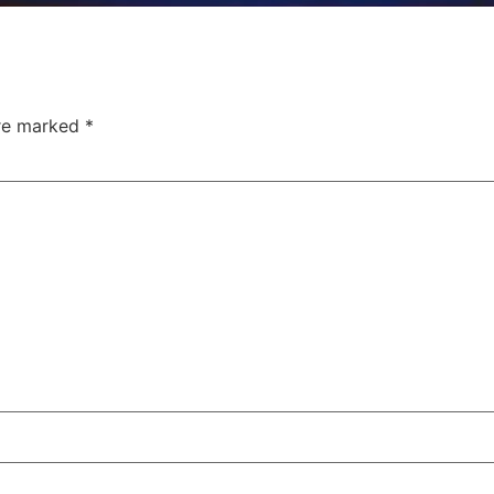
are marked
*