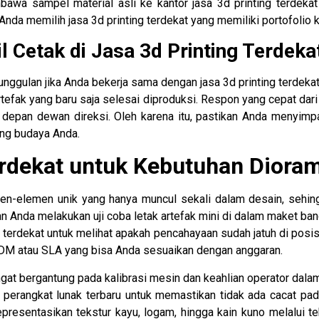
a sampel material asli ke kantor jasa 3d printing terdekat
 Anda memilih jasa 3d printing terdekat yang memiliki portofolio 
 Cetak di Jasa 3d Printing Terdeka
nggulan jika Anda bekerja sama dengan jasa 3d printing terdekat.
rtefak yang baru saja selesai diproduksi. Respon yang cepat dari
depan dewan direksi. Oleh karena itu, pastikan Anda menyimpa
ng budaya Anda.
Terdekat untuk Kebutuhan Diora
-elemen unik yang hanya muncul sekali dalam desain, sehingg
 Anda melakukan uji coba letak artefak mini di dalam maket ba
3d terdekat untuk melihat apakah pencahayaan sudah jatuh di posis
FDM atau SLA yang bisa Anda sesuaikan dengan anggaran.
angat bergantung pada kalibrasi mesin dan keahlian operator dalam
 perangkat lunak terbaru untuk memastikan tidak ada cacat pa
erepresentasikan tekstur kayu, logam, hingga kain kuno melalui 