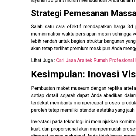
layanan 3d print murah memudahkan Anda dalam 
Strategi Pemesanan Massal
Salah satu cara efektif mendapatkan harga 3d 
meminimalisir waktu persiapan mesin sehingga ven
lebih rendah untuk bagian struktur bangunan yang
akan tetap terlihat premium meskipun Anda mengg
Lihat Juga :
Cari Jasa Arsitek Rumah Profesional 
Kesimpulan: Inovasi Vis
Pembuatan maket museum dengan replika artefak d
setiap detail sejarah dapat Anda abadikan dalam
terdekat membantu mempercepat proses produksi 
peroleh tetap memiliki standar estetika yang jauh 
Investasi pada teknologi ini menunjukkan komitm
kuat, dan proporsional akan mempermudah prose