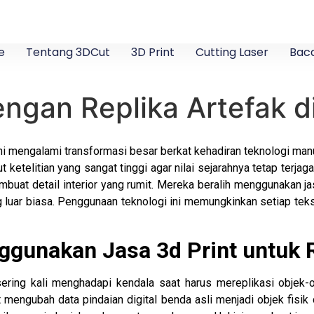
e
Tentang 3DCut
3D Print
Cutting Laser
Baca
gan Replika Artefak d
 kini mengalami transformasi besar berkat kehadiran teknologi 
ketelitian yang sangat tinggi agar nilai sejarahnya tetap terjag
at detail interior yang rumit. Mereka beralih menggunakan ja
g luar biasa. Penggunaan teknologi ini memungkinkan setiap tek
unakan Jasa 3d Print untuk R
ing kali menghadapi kendala saat harus mereplikasi objek-obj
 mengubah data pindaian digital benda asli menjadi objek fisik