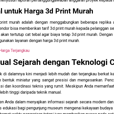
menyusun laporan pertanggungjawaban anggaran proyek kepada 
 untuk Harga 3d Print Murah
print murah adalah dengan menggabungkan beberapa replika ar
dor bisa memberikan tarif 3d print murah kepada pelanggan seti
 akan tertutup cat tebal agar biaya tetap 3d print murah. Denga
unakan layanan dengan harga 3d print murah.
Harga Terjangkau
ual Sejarah dengan Teknologi C
i dalamnya kini menjadi lebih mudah dan terjangkau berkat kem
 bentuk miniatur yang sangat presisi dan mengesankan. Pencar
dan koordinasi teknis yang rumit. Meskipun Anda memanfaatka
lebih tinggi daripada teknik manual.
en Anda dalam menyajikan informasi sejarah secara modern dan 
s edukasi bagi pengunjung museum mengenai kekayaan budaya 