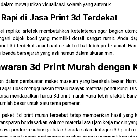
i dalam mewujudkan visualisasi sejarah yang autentik.
api di Jasa Print 3d Terdekat
replika artefak membutuhkan ketelatenan agar bagian utama t
ngani objek kecil yang memiliki detail sangat rumit. Anda d
nt 3d terdekat agar hasil cetak terlihat lebih profesional. Has
i benda bersejarah yang asli namun dalam ukuran mini.
waran 3d Print Murah dengan K
gan dalam pembuatan maket museum yang berskala besar. Namun
agar tidak menggunakan terlalu banyak material pendukung. D
bisa mendapatkan harga 3d print murah yang lebih efektif. Ba
umlah besar untuk satu tema pameran.
paket 3d print murah tersebut tetap memberikan hasil yang k
ansparan berdasarkan volume material atau jam kerja mesin ya
 biaya produksi sehingga tetap berada dalam kategori 3d print m