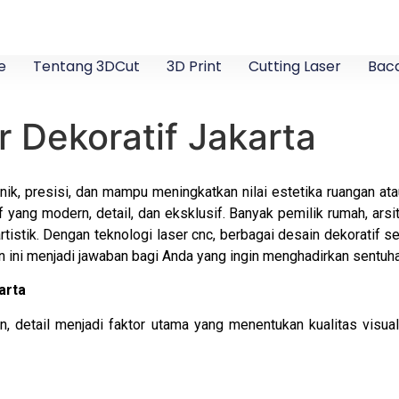
e
Tentang 3DCut
3D Print
Cutting Laser
Baca
r Dekoratif Jakarta
k, presisi, dan mampu meningkatkan nilai estetika ruangan atau
f yang modern, detail, dan eksklusif. Banyak pemilik rumah, ars
rtistik. Dengan teknologi laser cnc, berbagai desain dekoratif s
nan ini menjadi jawaban bagi Anda yang ingin menghadirkan sentu
arta
n, detail menjadi faktor utama yang menentukan kualitas visu